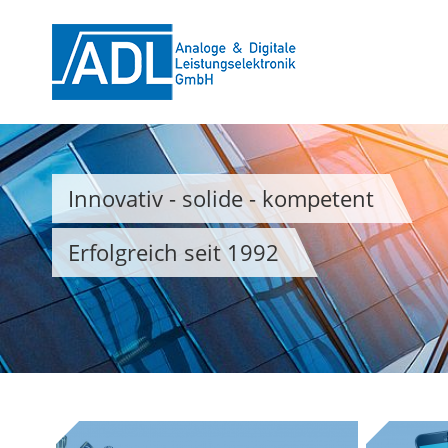
Direkt
zum
Deutsch
English
Inhalt
Innovativ - solide - kompetent
Erfolgreich seit 1992