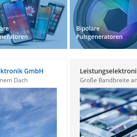
are
Bipolare
neratoren
Pulsgeneratoren
lektronik GmbH
Leistungselektron
einem Dach
Große Bandbreite a